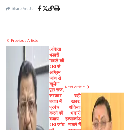
Share Article
Previous Article
अंकिता
भंडारी
मामले की
CBI से
अग्रिम
जांच से
खुलेगा
Next Article
पूरा राज,
सरकार
बड़ी
बचाव में
खबर:
प्रपंच
अंकिता
करने की
भंडारी
बजाय
हत्याकांड
CBI जांच
मामले में