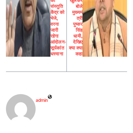
की
खुलकर
संस्तुति
बोले
केंद्र को
मुख्यमं
भेजे,
त्री
वरना
पुष्कर
जारी
सिंह
रहेगा
धामी,
आंदोलन-
देखिए
सूर्यकांत
क्या क्या
धस्माना
कहा
admin