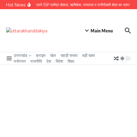
Skip to content
Hot News
ग्राउंड जीरो पर उतरे SSP प्रमेंद्र डोबाल, ऋषिकेश, रायवाला व रानीपोखरी क्षेत्र का भ्रमण कर कावंड
Main Menu
उत्तराखंड
क्राइम
खेल
पहाड़ी चस्का
बड़ी खबर
मनोरंजन
राजनीति
देश
विदेश
शिक्षा