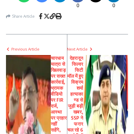
0
0
Share Article
Previous Article
Next Article
चारधाम
देहरादून
यात्रा से
सिल्वर
खिलवाड़
सिटी
पर सख्त
मॉल में हुए
कार्रवाई,
विक्रम
भ्रामक
शर्मा
वीडियो
हत्याका
पर FIR
ण्ड से
दर्ज,
जुड़ी बड़ी
आस्था
खबर,‌
पर प्रहार
SSP ने
नहीं
फरार
सहेंगे,
चल रहे 6