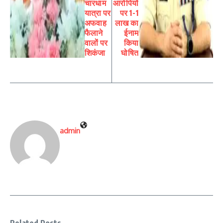
चारधाम
आरोपियों
यात्रा पर
पर 1-1
अफवाह
लाख का
फैलाने
ईनाम
वालों पर
किया
शिकंजा
घोषित
admin