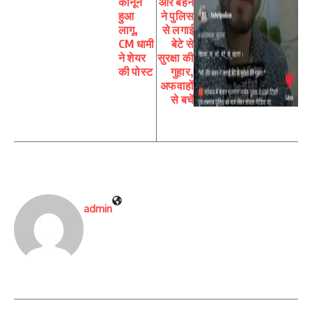
कानून
और बहन
हुआ
ने पुलिस
लागू,
से लगाई
CM धामी
बेटे से
ने शेयर
सुरक्षा की
की पोस्ट
गुहार,
अफवाहों
से बचें
admin