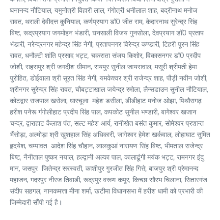
घनानन्द नौटियाल, यमुनोत्री विहारी लाल, गंगोत्री धनीलाल शाह, बद्रीनाथ मनोज
रावत, थराली देवीदत्त कुनियाल, कर्णप्रयाग डॉ0 जीत राम, केदारनाथ सुरेन्द्र सिंह
बिष्ट, रूद्रप्रयाग जगमोहन भंडारी, घनसाली विजय गुनसोला, देवप्रयाग डॉ0 प्रताप
भंडारी, नरेन्द्रनगर महेन्द्र सिंह नेगी, प्रतापनगर विरेन्द्र कण्डारी, टिहरी पूरन सिंह
रावत, धनौल्टी शांति प्रसाद भट्ट, चकराता संजय किशोर, विकासनगर डॉ0 प्रदीप
जोशी, सहसपुर श्री जगदीश धीमान, रायपुर सुनील जायसवाल, मसूरी श्रीमती हेमा
पुरोहित, डोईवाला श्री सूरत सिंह नेगी, यमकेश्वर श्री राजेन्द्र शाह, पौड़ी नवीन जोशी,
श्रीनगर सुरेन्द्र सिंह रावत, चौबट्टाखाल जयेन्द्र रमोला, लैन्सडाउन सुनील नौटियाल,
कोटद्वार राजपाल खरोला, धारचूला महेश डसीला, डीडीहाट मनोज ओझा, पिथौरागढ़
हरीश पनेरू गंगोलीहाट प्रदीप सिंह पाल, कपकोट सुनील भण्डारी, बागेश्वर खजान
चन्द्र, द्वाराहाट कैलाश पंत, सल्ट महेश आर्य, रानीखेत बसंत कुमार, सोमेश्वर प्रशान्त
भैंसोड़ा, अल्मोड़ा श्री खुशहाल सिंह अधिकारी, जागेश्वर हेमेश खर्कवाल, लोहाघाट सुमित
हृदयेश, चम्पावत आदेश सिंह चौहान, लालकुआं नारायण सिंह बिष्ट, भीमताल राजेन्द्र
बिष्ट, नैनीताल पुष्कर नयाल, हल्द्वानी अल्का पाल, कालाढूंगी मयंक भट्ट, रामनगर इंदु
मान, जसपुर जितेन्द्र सरस्वती, काशीपुर गुरजीत सिंह गित्ते, बाजपुर श्री प्रेमानन्द
महाजन, गदरपुर नीरज तिवाडी, रूद्रपुर वरूण कपूर, किच्छा सौरभ चिलाना, सितारगंज
संदीप सहगल, नानकमत्ता मीना शर्मा, खटीमा विधानसभा में हरीश धामी को प्रभारी की
जिम्मेदारी सौंपी गई है।