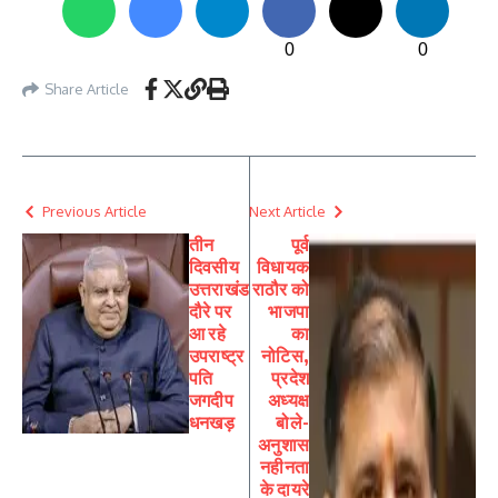
0
0
Share Article
Previous Article
Next Article
तीन
पूर्व
दिवसीय
विधायक
उत्तराखंड
राठौर को
दौरे पर
भाजपा
आ रहे
का
उपराष्ट्र
नोटिस,
पति
प्रदेश
जगदीप
अध्यक्ष
धनखड़
बोले-
अनुशास
नहीनता
के दायरे