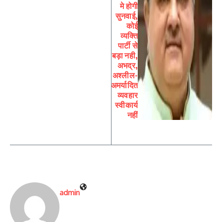
मे होगी
सुनवाई,
कोई
व्यक्ति
पार्टी से
बड़ा नही,
अभद्र,
अश्लील-
अमर्यादित
व्यवहार
स्वीकार्य
नहीं
admin