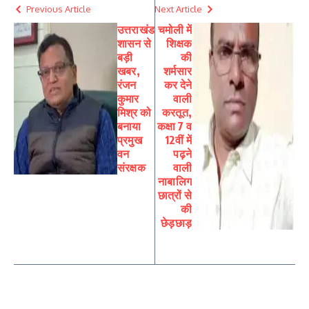
Previous Article
Next Article
उत्तराखंड
चमोली में
शासन से
शिक्षक
बड़ी
की
खबर,
शर्मसार
रंजन
कर देने
कुमार
वाली
मिश्र को
करतूत,
बनाया
कक्षा 7 व
प्रमुख
12वीं में
वन
पढ़ने
संरक्षक
वाली
नाबालिग
छात्रों से
की
छेड़छाड़