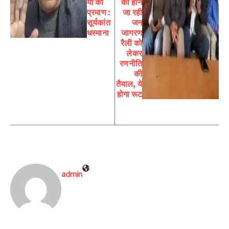
यों का
को होने
प्रमाण :
जा रही
सूर्यकांत
जन
धस्माना
जागरण
रैली को
लेकर
रणनीति
की
तैयाल, ये
होगा रूट
admin