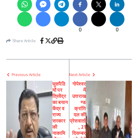
0
0
Share Article
Previous Article
Next Article
घुसपैठि
गोपेश्वर
यों पर
में
त्रिवेंद्र
उत्तराख
का बयान
ण्ड
केंद्र व
क्रांति
राज्य
दल की
सरकार
प्रेसवार्ता
की
, 21
नाकामि
दिसम्बर