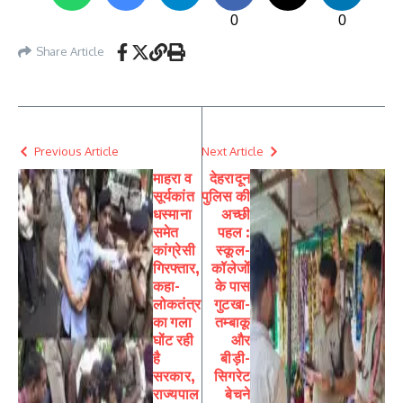
0
0
Share Article
Previous Article
Next Article
माहरा व
देहरादून
सूर्यकांत
पुलिस की
धस्माना
अच्छी
समेत
पहल :
कांग्रेसी
स्कूल-
गिरफ्तार,
कॉलेजों
कहा-
के पास
लोकतंत्र
गुटखा-
का गला
तम्बाकू
घोंट रही
और
है
बीड़ी-
सरकार,
सिगरेट
राज्यपाल
बेचने