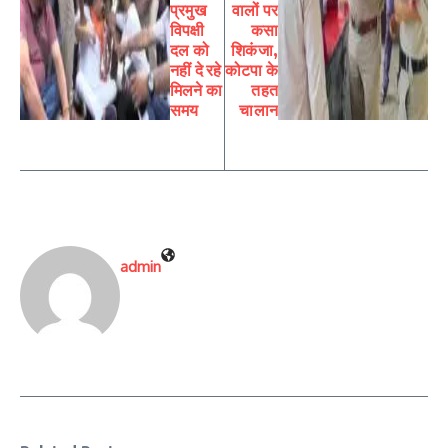
प्रमुख
वालों पर
विपक्षी
कसा
दल को
शिकंजा,
नहीं दे रहे
कोटपा के
मिलने का
तहत
समय
चालान
admin