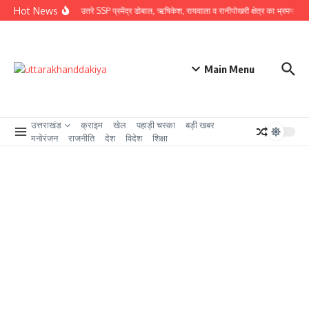
Skip to content
Hot News
ग्राउंड जीरो पर उतरे SSP प्रमेंद्र डोबाल, ऋषिकेश, रायवाला व रानीपोखरी क्षेत्र का भ्रमण कर कावंड
Main Menu
उत्तराखंड
क्राइम
खेल
पहाड़ी चस्का
बड़ी खबर
मनोरंजन
राजनीति
देश
विदेश
शिक्षा