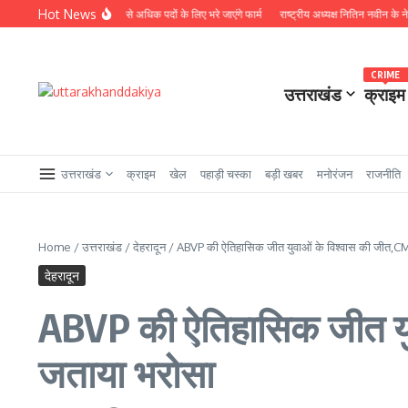
Skip to content
Hot News
र, दिसंबर से पहले 2500 से अधिक पदों के लिए भरे जाएंगे फार्म
राष्ट्रीय अध्यक्ष नितिन नवीन के नेतृत्व में
CRIME
उत्तराखंड
क्राइम
उत्तराखंड
क्राइम
खेल
पहाड़ी चस्का
बड़ी खबर
मनोरंजन
राजनीति
Home
/
उत्तराखंड
/
देहरादून
/
ABVP की ऐतिहासिक जीत युवाओं के विश्वास की जीत,CM ध
देहरादून
ABVP की ऐतिहासिक जीत युवा
जताया भरोसा