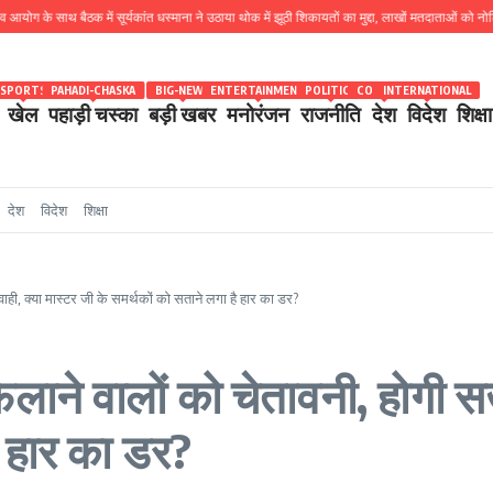
साथ बैठक में सूर्यकांत धस्माना ने उठाया थोक में झूठी शिकायतों का मुद्दा, लाखों मतदाताओं को नोटिस जारी होन
SPORTS
PAHADI-CHASKA
BIG-NEWS
ENTERTAINMENT
POLITICS
COUNTRY
INTERNATIONAL
खेल
पहाड़ी चस्का
बड़ी खबर
मनोरंजन
राजनीति
देश
विदेश
शिक्षा
देश
विदेश
शिक्षा
वाही, क्या मास्टर जी के समर्थकों को सताने लगा है हार का डर?
ाने वालों को चेतावनी, होगी सख्
ै हार का डर?