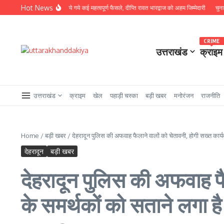
Skip to content
Hot News
कोर कमेटी की बैठक में लिये गये कई महत्वपूर्ण फैसले, दीप्ति रावत भारद्वाज को अहम जिम्मेदारी
चुनाव आयोग के 
CRIME
उत्तराखंड
क्राइम
उत्तराखंड
क्राइम
खेल
पहाड़ी चस्का
बड़ी खबर
मनोरंजन
राजनीति
Home
/
बड़ी खबर
/
देहरादून पुलिस की अफवाह फैलाने वालों को चेतावनी, होगी सख्त कार्य
देहरादून
बड़ी खबर
देहरादून पुलिस की अफवाह फैल
के समर्थकों को सताने लगा ह