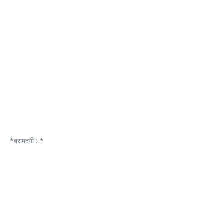
*बरामदगी :-*