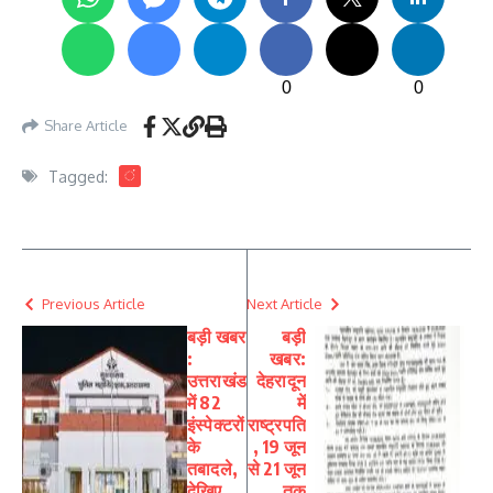
0
0
Share Article
Tagged:
ं
Previous Article
Next Article
बड़ी खबर
बड़ी
:
खबर:
उत्तराखंड
देहरादून
में 82
में
इंस्पेक्टरों
राष्ट्रपति
के
, 19 जून
तबादले,
से 21 जून
देखिए
तक