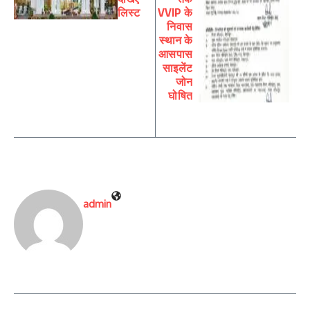
लिस्ट
VVIP के
निवास
स्थान के
आसपास
साइलेंट
जोन
घोषित
admin