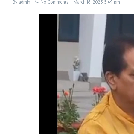
By
admin
No Comments
March 16, 2025
5:49 pm