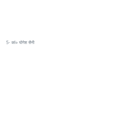
5- कां० योगेश सैनी