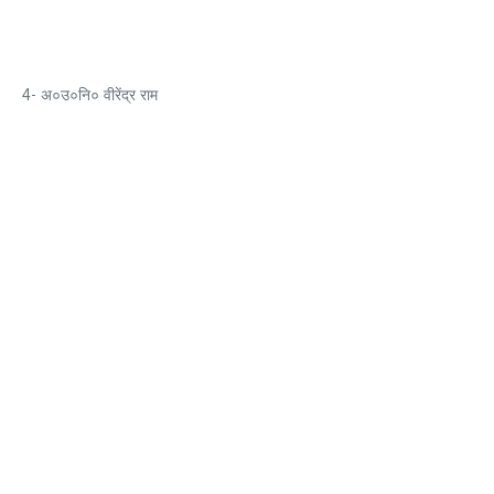
4- अ०उ०नि० वीरेंद्र राम