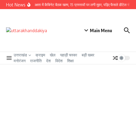
Skip to content
Hot News
CM धामी की अध्यक्षता में कैबिनेट बैठक खत्म, 15 प्रस्तावों पर लगी मुहर, पढ़िए फैसले डीटेल से
उत
Main Menu
उत्तराखंड
क्राइम
खेल
पहाड़ी चस्का
बड़ी खबर
मनोरंजन
राजनीति
देश
विदेश
शिक्षा