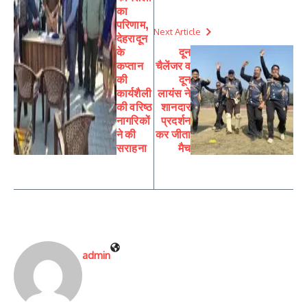
का
परिणाम,
Next Article
देहरादून
के
दून
कप्तान
चैलेंजर व
की
दून
कार्यशैली
लायंस ने
की वरिष्ठ
शानदार
नागरिकों
प्रदर्शन
ने की
कर जीता
सराहना
मैच
admin