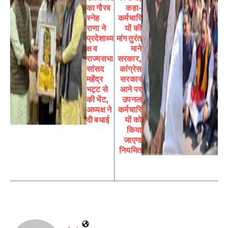
का गौरव
कहा-
स्नेह
कर्मचारि
राणा ने
यों की
प्रदेशाध्य
मांग तुरंत
क्ष व
माने
राज्यसभा
सरकार,
सांसद
कांग्रेस
महेंद्र
सरकार
भट्ट से
आने पर
की भेंट,
उपनल
अध्यक्ष ने
कर्मचारि
दी बधाई
यों को
किया
जाएगा
नियमित