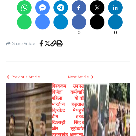
0
0
Share Article
Previous Article
Next Article
विश्वकप
उपनल
विजेता
कर्मचारि
महिला
यों की
भारतीय
हड़ताल
क्रिकेट
में पहुंचे
टीम
हरक
खिलाड़ी
सिंह व
और
सूर्यकांत
उत्तराखंड
धस्माना,