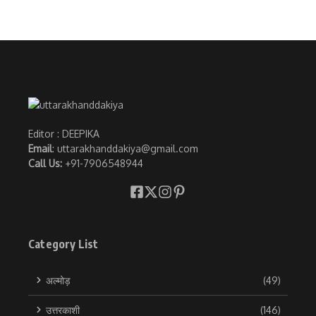
Editor : DEEPIKA
Email
: uttarakhanddakiya@gmail.com
Call Us:
+91-7906548944
Category List
अल्मोड़
(49)
उत्तरकाशी
(146)