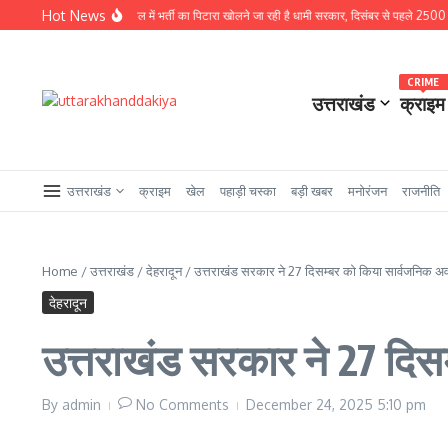
Skip to content
Hot News
े बड़ी खबर : चुनावी साल में भर्ती का पिटारा खोलने जा रही है धामी सरकार, दिसंबर से पहले 2500 से अधिक पदों
CRIME
उत्तराखंड
क्राइम
उत्तराखंड
क्राइम
खेल
पहाड़ी चस्का
बड़ी खबर
मनोरंजन
राजनीति
Home
/
उत्तराखंड
/
देहरादून
/
उत्तराखंड सरकार ने 27 दिसम्बर को किया सार्वजनिक 
देहरादून
उत्तराखंड सरकार ने 27 दि
By
admin
No Comments
December 24, 2025
5:10 pm