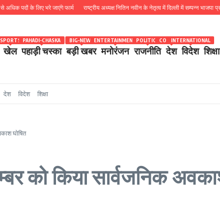
 के लिए भरे जाएंगे फार्म
राष्ट्रीय अध्यक्ष नितिन नवीन के नेतृत्व में दिल्ली में सम्पन्न भाजपा प्रदेश कोर 
SPORTS
PAHADI-CHASKA
BIG-NEWS
ENTERTAINMENT
POLITICS
COUNTRY
INTERNATIONAL
खेल
पहाड़ी चस्का
बड़ी खबर
मनोरंजन
राजनीति
देश
विदेश
शिक्षा
देश
विदेश
शिक्षा
अवकाश घोषित
सम्बर को किया सार्वजनिक अवक