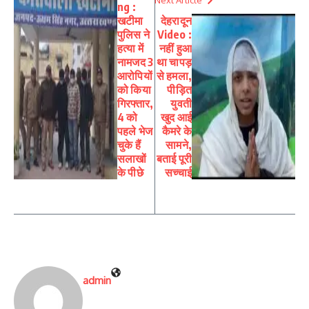
ng :
खटीमा
देहरादून
पुलिस ने
Video :
हत्या में
नहीं हुआ
नामजद 3
था चापड़
आरोपियों
से हमला,
को किया
पीड़ित
गिरफ्तार,
युवती
4 को
खुद आई
पहले भेज
कैमरे के
चुके हैं
सामने,
सलाखों
बताई पूरी
के पीछे
सच्चाई
admin