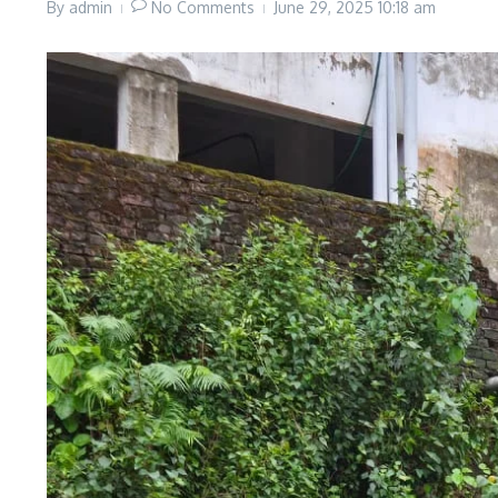
By
admin
No Comments
June 29, 2025
10:18 am