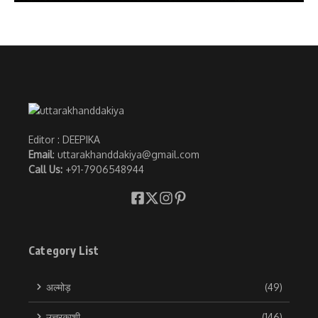
Editor : DEEPIKA
Email
: uttarakhanddakiya@gmail.com
Call Us:
+91-7906548944
Category List
अल्मोड़
(49)
उत्तरकाशी
(146)