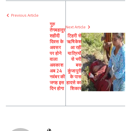
Previous Article
गुरु
Next Article
तेगबहादुर
शहीदी
टिहरी से
दिवस के
ऋषिकेश
अवसर
आ रही
पर होने
यात्रियों
वाला
से भरी
अवकाश
बस
अब 24
कुंजापुरी
नवंबर की
के पास
जगह इस
हादसे का
दिन होगा
शिकार