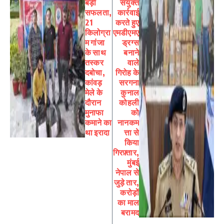
बड़ी
संयुक्त
सफलता,
कार्रवाई
21
करते हुए
किलोग्रा
एमडीएमए
म गांजा
ड्रग्स
के साथ
बनाने
तस्कर
वाले
दबोचा,
गिरोह के
कांवड़
सरगना
मेले के
कुनाल
दौरान
कोहली
मुनाफा
को
कमाने का
नानकम
था इरादा
त्ता से
किया
गिरफ़्तार,
मुंबई
नेपाल से
जुड़े तार,
करोड़ों
का माल
बरामद