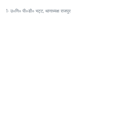
1- उ०नि० पी०डी० भट्ट, थानाध्यक्ष राजपुर