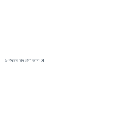
5-मोबाइल फोन ओप्पो कंपनी-01