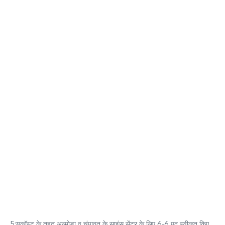
5:यूकॉस्ट के तहत अल्मोड़ा व चंपावत के साइंस सेंटर के लिए 6-6 पद स्वीकृत किए