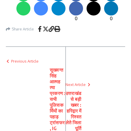
0
0
Share Article
Previous Article
सुखवन्त
सिंह
आत्मह
Next Article
त्या
प्रकरण :
उत्तराखंड
सभी
से बड़ी
पुलिसक
खबर :
र्मियों का
हरिद्वार में
पहाड़
रिश्वत
ट्रांसफर
लेते जिला
, IG
पूर्ति