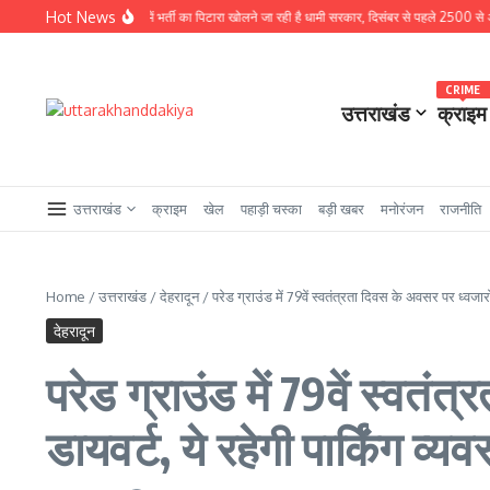
Skip to content
Hot News
े बड़ी खबर : चुनावी साल में भर्ती का पिटारा खोलने जा रही है धामी सरकार, दिसंबर से पहले 2500 से अधिक पदों
CRIME
उत्तराखंड
क्राइम
उत्तराखंड
क्राइम
खेल
पहाड़ी चस्का
बड़ी खबर
मनोरंजन
राजनीति
Home
/
उत्तराखंड
/
देहरादून
/
परेड ग्राउंड में 79वें स्वतंत्रता दिवस के अवसर पर ध्वजारोह
देहरादून
परेड ग्राउंड में 79वें स्वत
डायवर्ट, ये रहेगी पार्किंग व्यव