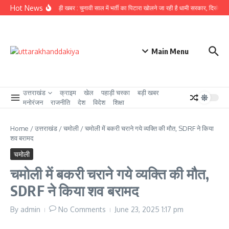
Skip to content
Hot News
उत्तराखंड से बड़ी खबर : चुनावी साल में भर्ती का पिटारा खोलने जा रही है धामी सरकार, दिसंबर से प
Main Menu
उत्तराखंड
क्राइम
खेल
पहाड़ी चस्का
बड़ी खबर
मनोरंजन
राजनीति
देश
विदेश
शिक्षा
Home
/
उत्तराखंड
/
चमोली
/
चमोली में बकरी चराने गये व्यक्ति की मौत, SDRF ने किया
शव बरामद
चमोली
चमोली में बकरी चराने गये व्यक्ति की मौत,
SDRF ने किया शव बरामद
By
admin
No Comments
June 23, 2025
1:17 pm