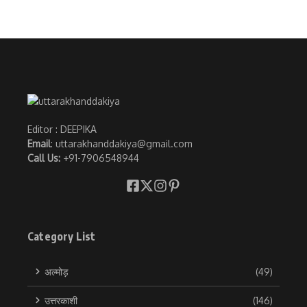
Editor : DEEPIKA
Email
: uttarakhanddakiya@gmail.com
Call Us:
+91-7906548944
Category List
अल्मोड़
(49)
उत्तरकाशी
(146)