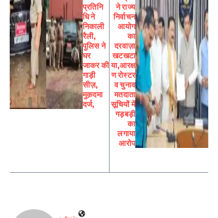
प्रतिनि
ने राज्य
धि ने
निर्वाचन
निकाली
आयोग
रैली,
का
पुलिस ने
दरवाज़ा
घर
खटखटा
जाकर की
या,आरक्ष
गाड़ी
ण रोस्टर
सीज़,
व चुनाव
मुक़दमा
मतदाता
दर्ज,
सूचियों में
गड़बड़ी
का
लगाया
आरोप