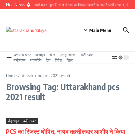
Skip to content
Hot News
उत्तराखंड से बड़ी खबर : चुनावी साल में भर्ती का पिटारा खोलने जा रही है धामी सरकार, दिसंबर स
Main Menu
उत्तराखंड
क्राइम
खेल
पहाड़ी चस्का
बड़ी खबर
मनोरंजन
राजनीति
देश
विदेश
शिक्षा
Home
/
Uttarakhand pcs 2021 result
Browsing Tag: Uttarakhand pcs
2021 result
देहरादून
बड़ी खबर
PCS का रिजल्ट घोषित, नायब तहसीलदार आशीष ने किया