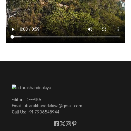
Editor : DEEPIKA
Email
: uttarakhanddakiya@gmail.com
Call Us:
+91-7906548944