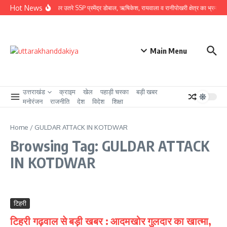
Skip to content
Hot News
ग्राउंड जीरो पर उतरे SSP प्रमेंद्र डोबाल, ऋषिकेश, रायवाला व रानीपोखरी क्षेत्र का भ्रमण कर क
Main Menu
उत्तराखंड
क्राइम
खेल
पहाड़ी चस्का
बड़ी खबर
मनोरंजन
राजनीति
देश
विदेश
शिक्षा
Home
/
GULDAR ATTACK IN KOTDWAR
Browsing Tag: GULDAR ATTACK
IN KOTDWAR
टिहरी
टिहरी गढ़वाल से बड़ी खबर : आदमखोर गुलदार का खात्मा,