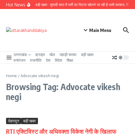
Skip to content
Hot News
उत्तराखंड से बड़ी खबर : चुनावी साल में भर्ती का पिटारा खोलने जा रही है धामी सरकार, दिसंबर 
Main Menu
उत्तराखंड
क्राइम
खेल
पहाड़ी चस्का
बड़ी खबर
मनोरंजन
राजनीति
देश
विदेश
शिक्षा
Home
/
Advocate vikesh negi
Browsing Tag: Advocate vikesh
negi
देहरादून
बड़ी खबर
RTI एक्टिविस्ट और अधिवक्ता विकेश नेगी के खिलाफ