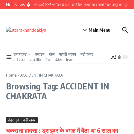
Skip to content
Hot News
ग्राउंड जीरो पर उतरे SSP प्रमेंद्र डोबाल, ऋषिकेश, रायवाला व रानीपोखरी क्षेत्र का भ्रमण कर 
Main Menu
उत्तराखंड
क्राइम
खेल
पहाड़ी चस्का
बड़ी खबर
मनोरंजन
राजनीति
देश
विदेश
शिक्षा
Home
/
ACCIDENT IN CHAKRATA
Browsing Tag: ACCIDENT IN
CHAKRATA
देहरादून
बड़ी खबर
चकराता हादसा : ड्राइवर के बगल में बैठा था 6 साल का