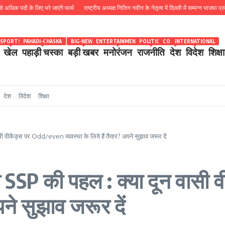
दों के लिए भरे जाएंगे फार्म
राष्ट्रीय अध्यक्ष नितिन नवीन के नेतृत्व में दिल्ली में सम्पन्न भाजपा प्रदेश क
SPORTS
PAHADI-CHASKA
BIG-NEWS
ENTERTAINMENT
POLITICS
COUNTRY
INTERNATIONAL
खेल
पहाड़ी चस्का
बड़ी खबर
मनोरंजन
राजनीति
देश
विदेश
शिक्षा
देश
विदेश
शिक्षा
ी वीकेंड्स पर Odd/even व्यवस्था के लिये हैं तैयार? अपने सुझाव जरूर दें
ी SSP की पहल : क्या दून वासी
पने सुझाव जरूर दें