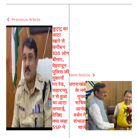
Previous Article
कुट्टू का
आटा
खाने से
करीबन
100 लोग
बीमार,
देहरादून
पुलिस की
Next Article
दुकानों
पर रेड,
उत्तराखंड
सहारनपु
के नये
र से हुआ
मुख्य
था आटा
सचिव
सप्लाई,
आनंद
देखिए
वर्धन ने
क्या कहा
संभाला
SSP ने
चार्ज