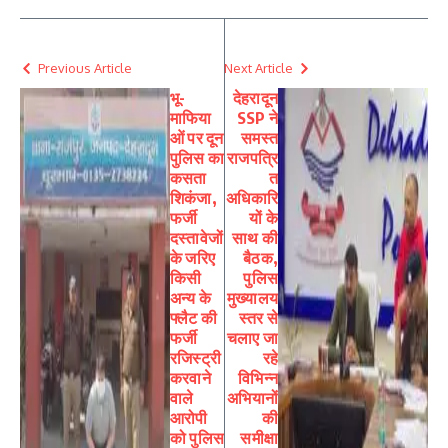
Previous Article
Next Article
भू-
देहरादून
माफिया
SSP ने
ओं पर दून
समस्त
पुलिस का
राजपत्रि
कसता
त
शिकंजा,
अधिकारि
फर्जी
यों के
दस्तावेजों
साथ की
के जरिए
बैठक,
किसी
पुलिस
अन्य के
मुख्यालय
फ्लैट की
स्तर से
फर्जी
चलाए जा
रजिस्ट्री
रहे
करवाने
विभिन्न
वाले
अभियानों
आरोपी
की
को पुलिस
समीक्षा