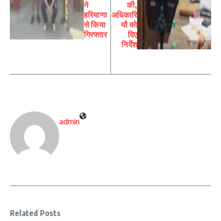
ने
की,
हरियाणा
अधिकारि
से किया
यों को
गिरफ्तार
दिए
निर्देश
admin
Related Posts