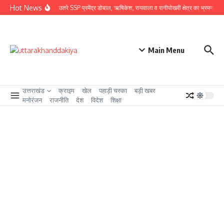
Skip to content
Hot News
ग्राउंड जीरो पर उतरे SSP प्रमेंद्र डोबाल, ऋषिकेश, रायवाला व रानीपोखरी क्षेत्र का भ्रमण कर कावंड
Main Menu
उत्तराखंड
क्राइम
खेल
पहाड़ी चस्का
बड़ी खबर
मनोरंजन
राजनीति
देश
विदेश
शिक्षा