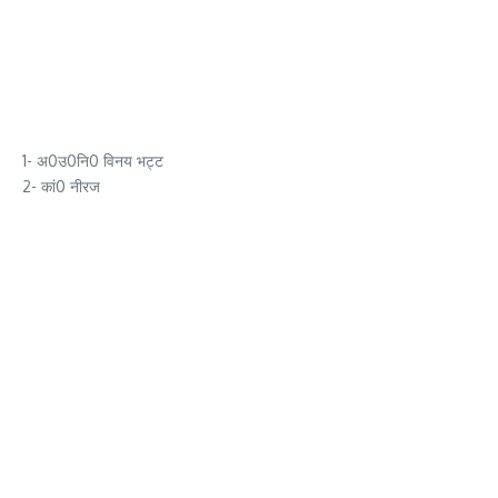
1- अ0उ0नि0 विनय भट्ट
2- कां0 नीरज