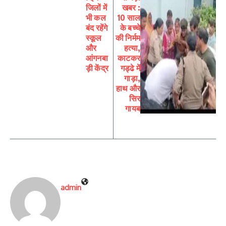
जिलों में
खबर :
भी कल
10 साल
बंद रहेंगे
के बच्चे
स्कूल
की निर्मम
और
हत्या,
आंगनबा
काटकर
ड़ी केंद्र
गड्ढे में
गाड़ा,
हाथ और
सिर
गायब
admin