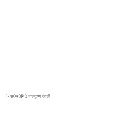
1- अ0उ0नि0 बालकृष्ण देवली