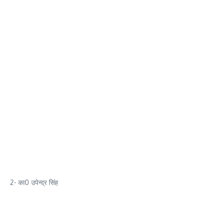
2- का0 उपेन्द्र सिंह