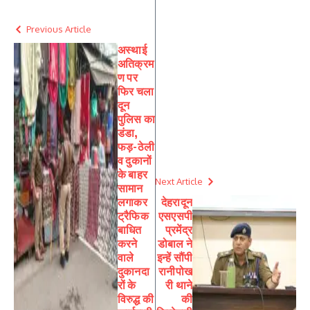
Previous Article
अस्थाई
अतिक्रम
ण पर
फिर चला
दून
पुलिस का
डंडा,
फड़-ठेली
व दुकानों
के बाहर
Next Article
सामान
लगाकर
देहरादून
ट्रैफिक
एसएसपी
बाधित
प्रमेंद्र
करने
डोबाल ने
वाले
इन्हें सौंपी
दुकानदा
रानीपोख
रों के
री थाने
विरुद्ध की
की