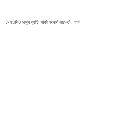
3- उ0नि0 अर्जुन गुसाँई, चौकी प्रभारी आई०टी० पार्क