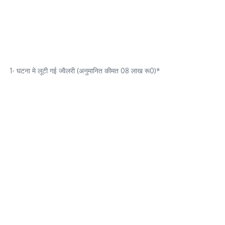
1- घटना मे लूटी गई ज्वैलरी (अनुमानित कीमत 08 लाख रू0)*