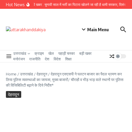
Skip to content
Hot News
उत्तराखंड से बड़ी खबर : चुनावी साल में भर्ती का पिटारा खोलने जा रही है धामी सरकार, दिसंबर से प
Main Menu
उत्तराखंड
क्राइम
खेल
पहाड़ी चस्का
बड़ी खबर
मनोरंजन
राजनीति
देश
विदेश
शिक्षा
Home
/
उत्तराखंड
/
देहरादून
/
देहरादून एसएसपी ने पलटन बाजार का पैदल भ्रमण कर
लिया पुलिस व्यवस्थाओं का जायजा, मुख्य बाजारों/ चौराहों व भीड़ भाड़ वाले स्थानों पर पुलिस
की विजिबिलिटी बढ़ाने के दिये निर्देश*
देहरादून