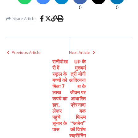
0
0
Share Article
Previous Article
Next Article
रानीपोख
UP के
री में
मुख्यमं
स्कूल के
त्री योगी
बच्चों को
आदित्यना
मिला 7
थ के
लाख
जीवन पर
रूपये का
आधारित
हार,
प्रेरणादा
लेकर
यक
पहुंचे
फिल्म
सुनार के
“अजेय”
पास
की विशेष
स्क्रीनिंग