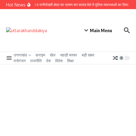
Skip to content
Hot News
 डोबाल, ऋषिकेश, रायवाला व रानीपोखरी क्षेत्र का भ्रमण कर कावंड मेले में पुलिस व्यवस्थाओं का लिया जायजा, 
Main Menu
उत्तराखंड
क्राइम
खेल
पहाड़ी चस्का
बड़ी खबर
मनोरंजन
राजनीति
देश
विदेश
शिक्षा