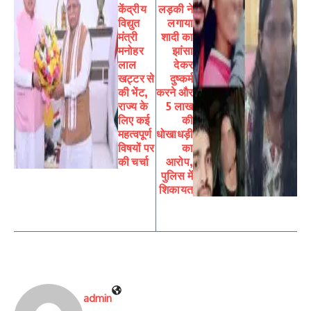
केंद्रीय
लड़की ने
विद्युत
लगाया
मंत्री
शादी का
मनोहर
झांसा
लाल
देकर
खट्टर से
दुष्कर्म
की भेंट,
करने और
राज्य के
5 लाख
लिए कई
की
महत्वपूर्ण
धोखाधड़ी
विषयों पर
का
की चर्चा
आरोप,
पुलिस में
शिकायत
admin