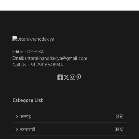
Editor : DEEPIKA
Email
: uttarakhanddakiya@gmail.com
Call Us:
+91-7906548944
Category List
अल्मोड़
(49)
उत्तरकाशी
(146)