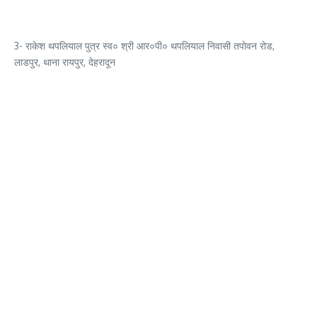
3- राकेश थपलियाल पुत्र स्व० श्री आर०पी० थपलियाल निवासी तपोवन रोड,
लाडपुर, थाना रायपुर, देहरादून