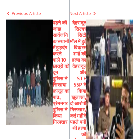
Previous Article
Next Article
पढ़ने की
देहरादून
जगह
सिल्वर
सार्वजनि
सिटी
क स्थानों
मॉल में हुई
में हुड़दंग
विक्रम
करने
शर्मा की
वाले 10
हत्या का
छात्रों को
देहरादून
दून
और
पुलिस ने
STF
सिखाया
SSP ने
क़ानून का
किया
पाठ,
खुलासा,
प्रेमनगर
दो आरोपी
पुलिस ने
गिरफ्तार,
किया
कई महीने
गिरफ्तार
पहले बनी
थी हत्या
की