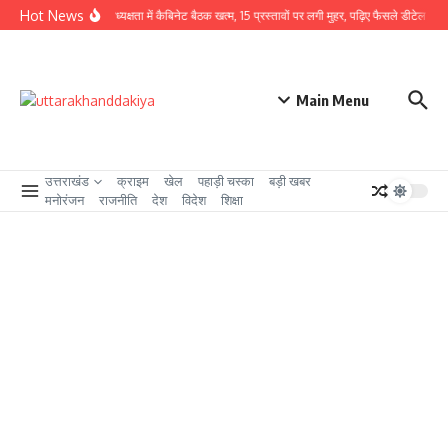
Skip to content
Hot News
CM धामी की अध्यक्षता में कैबिनेट बैठक खत्म, 15 प्रस्तावों पर लगी मुहर, पढ़िए फैसले डीटेल से
उत
Main Menu
उत्तराखंड
क्राइम
खेल
पहाड़ी चस्का
बड़ी खबर
मनोरंजन
राजनीति
देश
विदेश
शिक्षा