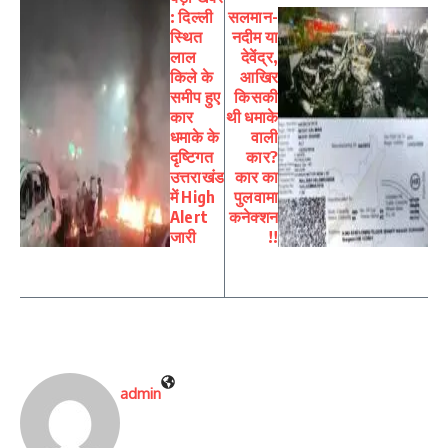
: दिल्ली
सलमान-
स्थित
नदीम या
लाल
देवेंद्र,
किले के
आखिर
समीप हुए
किसकी
कार
थी धमाके
धमाके के
वाली
दृष्टिगत
कार?
उत्तराखंड
कार का
में High
पुलवामा
Alert
कनेक्‍शन
जारी
!!
admin