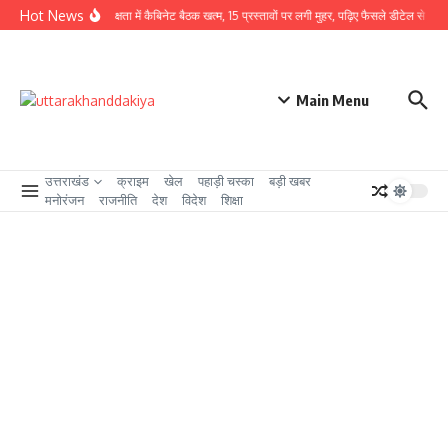
Skip to content
Hot News
CM धामी की अध्यक्षता में कैबिनेट बैठक खत्म, 15 प्रस्तावों पर लगी मुहर, पढ़िए फैसले डीटेल से
उत्
Main Menu
उत्तराखंड
क्राइम
खेल
पहाड़ी चस्का
बड़ी खबर
मनोरंजन
राजनीति
देश
विदेश
शिक्षा