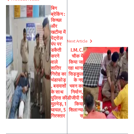
बिग
ब्रेकिंग :
किच्छा
और
खटीमा में
पेट्रोल
Next Article
पंप पर
डकैती
I.M.C.
करने
चौक में
वाले
किया जा
शातिर
रहा थाना
गिरोह का
सिड़कुल
भंडाफोड़
के नए
, बदमाशों
भवन का
के साथ
निर्माण,
पुलिस की
डीजीपी ने
मुठभेड़, 1
किया
घायल, 5
शिलान्या
गिरफ्तार
स