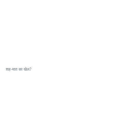
शह-मात का खेल?