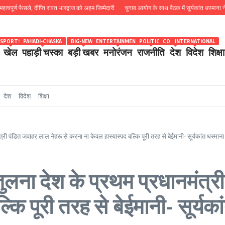
फैसले, दीप्ति रावत भारद्वाज को अहम जिम्मेदारी
चुनाव आयोग के साथ बैठक में सूर्यकांत धस्माना ने उठाया थोक 
SPORTS
PAHADI-CHASKA
BIG-NEWS
ENTERTAINMENT
POLITICS
COUNTRY
INTERNATIONAL
खेल
पहाड़ी चस्का
बड़ी खबर
मनोरंजन
राजनीति
देश
विदेश
शिक्षा
देश
विदेश
शिक्षा
ंत्री पंडित जवाहर लाल नेहरू से करना ना केवल हास्यास्पद बल्कि पूरी तरह से बेईमानी- सूर्यकांत धस्माना
ी तुलना देश के प्रथम प्रधानमंत्
कि पूरी तरह से बेईमानी- सूर्यका