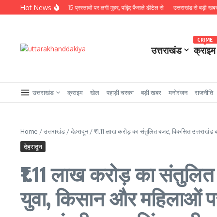
Skip to content
Hot News
 कैबिनेट बैठक खत्म, 15 प्रस्तावों पर लगी मुहर, पढ़िए फैसले डीटेल से
उत्तराखंड से बड़ी खबर : चुनावी सा
CRIME
उत्तराखंड
क्राइम
उत्तराखंड
क्राइम
खेल
पहाड़ी चस्का
बड़ी खबर
मनोरंजन
राजनीति
Home
/
उत्तराखंड
/
देहरादून
/
₹1.11 लाख करोड़ का संतुलित बजट, विकसित उत्तराखंड क
देहरादून
₹1.11 लाख करोड़ का संतुलि
युवा, किसान और महिलाओं 