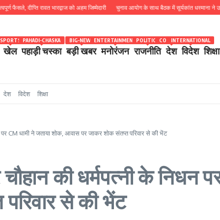
ैसले, दीप्ति रावत भारद्वाज को अहम जिम्मेदारी
चुनाव आयोग के साथ बैठक में सूर्यकांत धस्माना ने उठाया थोक 
SPORTS
PAHADI-CHASKA
BIG-NEWS
ENTERTAINMENT
POLITICS
COUNTRY
INTERNATIONAL
खेल
पहाड़ी चस्का
बड़ी खबर
मनोरंजन
राजनीति
देश
विदेश
शिक्षा
देश
विदेश
शिक्षा
िधन पर CM धामी ने जताया शोक, आवास पर जाकर शोक संतप्त परिवार से की भेंट
र चौहान की धर्मपत्नी के निधन 
रिवार से की भेंट