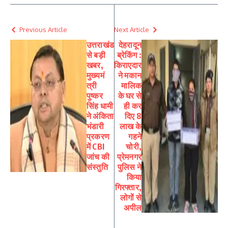
Previous Article
Next Article
उत्तराखंड
देहरादून
से बड़ी
ब्रेकिंग :
खबर,
किराएदार
मुख्यमं
ने मकान
त्री
मालिक
पुष्कर
के घर से
सिंह धामी
ही कर
ने अंकिता
दिए 8
भंडारी
लाख के
प्रकरण
गहने
में CBI
चोरी,
जांच की
प्रेमनगर
संस्तुति
पुलिस ने
किया
गिरफ्तार,
लोगों से
अपील