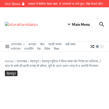
Skip to content
Hot News
CM धामी की अध्यक्षता में कैबिनेट बैठक खत्म, 15 प्रस्तावों पर लगी मुहर, पढ़िए फैसले डीटेल से
Main Menu
उत्तराखंड
क्राइम
खेल
पहाड़ी चस्का
बड़ी खबर
मनोरंजन
राजनीति
देश
विदेश
शिक्षा
Home
/
उत्तराखंड
/
देहरादून
/
देहरादून पुलिस ने किया बच्चा चोर गिरोह का पर्दाफाश, 2
साल के बच्चे की इतनी लगाई थी कीमत, यूपी के अलग अलग जगह से 4 आरोपी गिरफ्तार
देहरादून