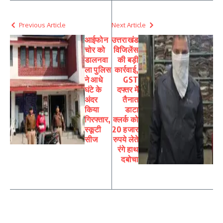
Previous Article
Next Article
आईफोन
उत्तराखंड
चोर को
विजिलेंस
डालनवा
की बड़ी
ला पुलिस
कार्रवाई,
ने आधे
GST
घंटे के
दफ्तर में
अंदर
तैनात
किया
डाटा
गिरफ्तार,
क्लर्क को
स्कूटी
20 हजार
सीज
रुपये लेते
रंगे हाथ
दबोचा