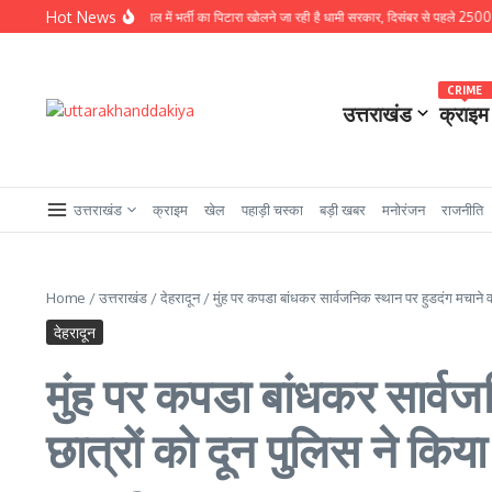
Skip to content
Hot News
े बड़ी खबर : चुनावी साल में भर्ती का पिटारा खोलने जा रही है धामी सरकार, दिसंबर से पहले 2500 से अधिक पदो
CRIME
उत्तराखंड
क्राइम
उत्तराखंड
क्राइम
खेल
पहाड़ी चस्का
बड़ी खबर
मनोरंजन
राजनीति
Home
/
उत्तराखंड
/
देहरादून
/
मुंह पर कपडा बांधकर सार्वजनिक स्थान पर हुडदंग मचाने वा
देहरादून
मुंह पर कपडा बांधकर सार्वज
छात्रों को दून पुलिस ने किया