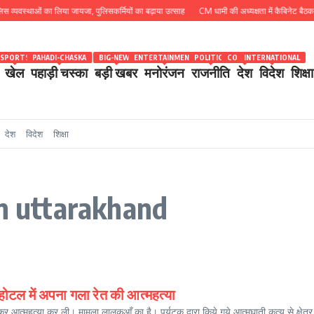
स्थाओं का लिया जायजा, पुलिसकर्मियों का बढ़ाया उत्साह
CM धामी की अध्यक्षता में कैबिनेट बैठक खत्म, 15 
SPORTS
PAHADI-CHASKA
BIG-NEWS
ENTERTAINMENT
POLITICS
COUNTRY
INTERNATIONAL
खेल
पहाड़ी चस्का
बड़ी खबर
मनोरंजन
राजनीति
देश
विदेश
शिक्षा
देश
विदेश
शिक्षा
in uttarakhand
 होटल में अपना गला रेत की आत्महत्या
 आत्महत्या कर ली। मामला लालकुआँ का है। पर्यटक द्वारा किये गये आत्मघाती कृत्य से क्षेत्र म