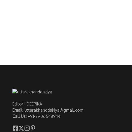
Editor : DEEPIKA
Email
: uttarakhanddakiya@gmail.com
Call Us:
+91-7906548944