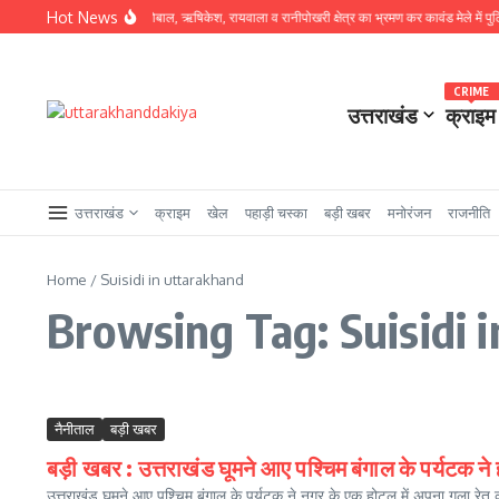
Skip to content
Hot News
 पर उतरे SSP प्रमेंद्र डोबाल, ऋषिकेश, रायवाला व रानीपोखरी क्षेत्र का भ्रमण कर कावंड मेले में पुलिस व्यव
CRIME
उत्तराखंड
क्राइम
उत्तराखंड
क्राइम
खेल
पहाड़ी चस्का
बड़ी खबर
मनोरंजन
राजनीति
Home
/
Suisidi in uttarakhand
Browsing Tag: Suisidi 
नैनीताल
बड़ी खबर
बड़ी खबर : उत्तराखंड घूमने आए पश्चिम बंगाल के पर्यटक ने
उत्तराखंड घूमने आए पश्चिम बंगाल के पर्यटक ने नगर के एक होटल में अपना गला रेत कर