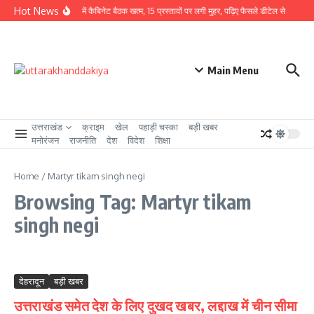
Skip to content
Hot News
CM धामी की अध्यक्षता में कैबिनेट बैठक खत्म, 15 प्रस्तावों पर लगी मुहर, पढ़िए फैसले डीटेल से
उत्तरा
Main Menu
उत्तराखंड
क्राइम
खेल
पहाड़ी चस्का
बड़ी खबर
मनोरंजन
राजनीति
देश
विदेश
शिक्षा
Home
/
Martyr tikam singh negi
Browsing Tag: Martyr tikam
singh negi
देहरादून
बड़ी खबर
उत्तराखंड समेत देश के लिए दुखद खबर, लद्दाख में चीन सीमा