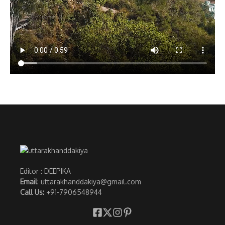
Editor : DEEPIKA
Email
: uttarakhanddakiya@gmail.com
Call Us:
+91-7906548944