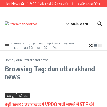
Skip to content
Hot News
 धामी सरकार, दिसंबर से पहले 2500 से अधिक पदों के लिए भरे जाएंगे फार्म
राष्ट्रीय अध्यक्ष नितिन नवीन के 
Main Menu
उत्तराखंड
क्राइम
खेल
पहाड़ी चस्का
बड़ी खबर
मनोरंजन
राजनीति
देश
विदेश
शिक्षा
Home
/
dun uttarakhand news
Browsing Tag: dun uttarakhand
news
देहरादून
बड़ी खबर
बड़ी खबर : उत्तराखंड में VPDO भर्ती मामले में STF की